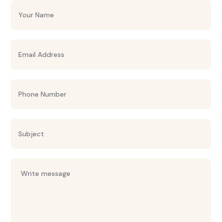
leave
this
field
empty.